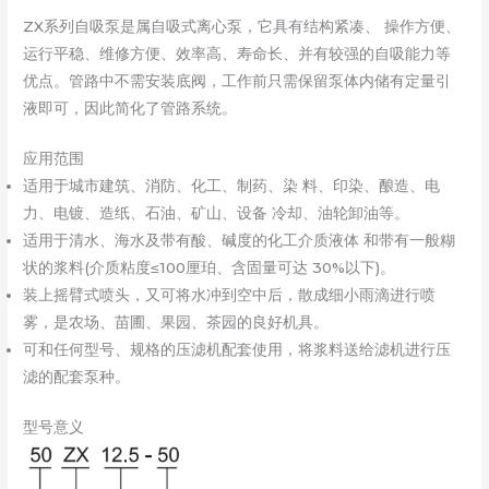
ZX系列自吸泵是属自吸式离心泵，它具有结构紧凑、 操作方便、
运行平稳、维修方便、效率高、寿命长、并有较强的自吸能力等
优点。管路中不需安装底阀，工作前只需保留泵体内储有定量引
液即可，因此简化了管路系统。
应用范围
适用于城市建筑、消防、化工、制药、染 料、印染、酿造、电
力、电镀、造纸、石油、矿山、设备 冷却、油轮卸油等。
适用于清水、海水及带有酸、碱度的化工介质液体 和带有一般糊
状的浆料(介质粘度≤100厘珀、含固量可达 30%以下)。
装上摇臂式喷头，又可将水冲到空中后，散成细小雨滴进行喷
雾，是农场、苗圃、果园、茶园的良好机具。
可和任何型号、规格的压滤机配套使用，将浆料送给滤机进行压
滤的配套泵种。
型号意义