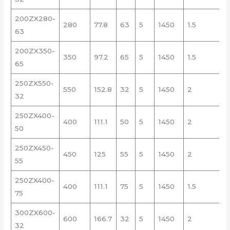
200ZX280-
280
77.8
63
5
1450
1.5
7
63
200ZX350-
350
97.2
65
5
1450
1.5
9
65
250ZX550-
550
152.8
32
5
1450
2
7
32
250ZX400-
400
111.1
50
5
1450
2
50
250ZX450-
450
125
55
5
1450
2
1
55
250ZX400-
400
111.1
75
5
1450
1.5
1
75
300ZX600-
600
166.7
32
5
1450
2
7
32