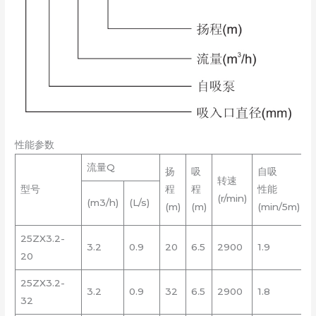
性能参数
流量Q
扬
吸
自吸
转速
型号
程
程
性能
(r/min)
(m3/h)
(L/s)
(m)
(m)
(min/5m)
25ZX3.2-
3.2
0.9
20
6.5
2900
1.9
0
20
25ZX3.2-
3.2
0.9
32
6.5
2900
1.8
0
32