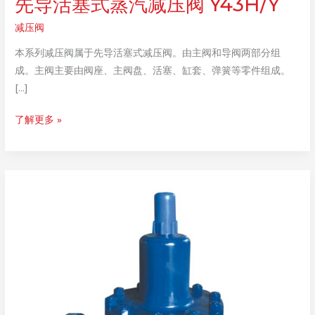
先导活塞式蒸汽减压阀 Y43H/Y
减压阀
本系列减压阀属于先导活塞式减压阀。由主阀和导阀两部分组
成。主阀主要由阀座、主阀盘、活塞、缸套、弹簧等零件组成。
[…]
先
了解更多 »
导
活
塞
式
蒸
汽
减
压
阀
Y43H/Y