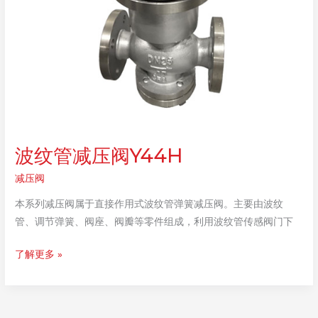
波纹管减压阀Y44H
减压阀
本系列减压阀属于直接作用式波纹管弹簧减压阀。主要由波纹
管、调节弹簧、阀座、阀瓣等零件组成，利用波纹管传感阀门下
波
了解更多 »
纹
管
减