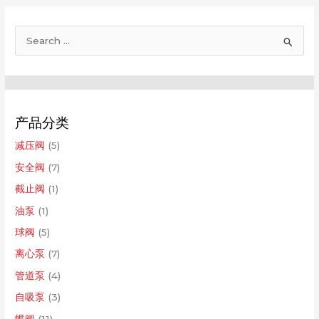
压
阀
搜
Y44H
索
：
产品分类
减压阀
(5)
安全阀
(7)
截止阀
(1)
油泵
(1)
球阀
(5)
离心泵
(7)
管道泵
(4)
自吸泵
(3)
蝶阀
(11)