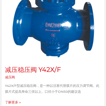
减压稳压阀 Y42X/F
减压阀
Y42X/F型减压稳压阀，是一种以活塞代替膜片的压力调节阀。此
膜片式提高寿命三倍以上。口径小于DN50的建议选
减
了解更多 »