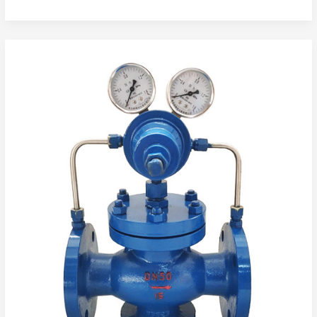
压
稳
压
阀
Y42X/F