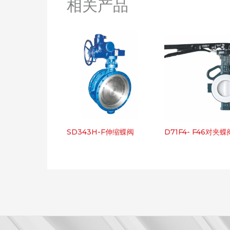
相关产品
SD343H-F伸缩蝶阀
D71F4- F46对夹蝶